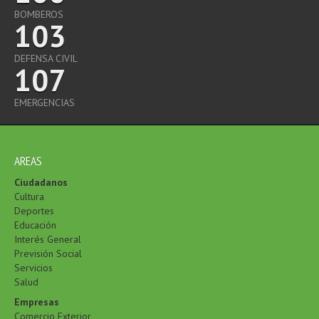
BOMBEROS
103
DEFENSA CIVIL
107
EMERGENCIAS
AREAS
Ciudadanos
Cultura
Deportes
Educación
Interés General
Previsión Social
Servicios
Salud
Empresas
Comercio Exterior