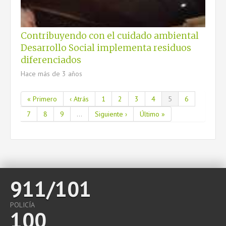
Contribuyendo con el cuidado ambiental
Desarrollo Social implementa residuos
diferenciados
Hace más de 3 años
« Primero
‹ Atrás
1
2
3
4
5
6
7
8
9
...
Siguiente ›
Último »
911/101
POLICÍA
100