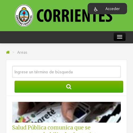
Acceder
PORTADA
>
Areas
REGIONES
AREAS
GOBIERNO
ORGANISMOS
CARACTERIZACIÓN DE MUNICIPIOS
Salud Pública comunica que se