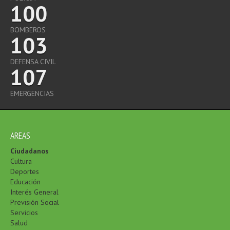
100
BOMBEROS
103
DEFENSA CIVIL
107
EMERGENCIAS
AREAS
Ciudadanos
Cultura
Deportes
Educación
Interés General
Previsión Social
Servicios
Salud