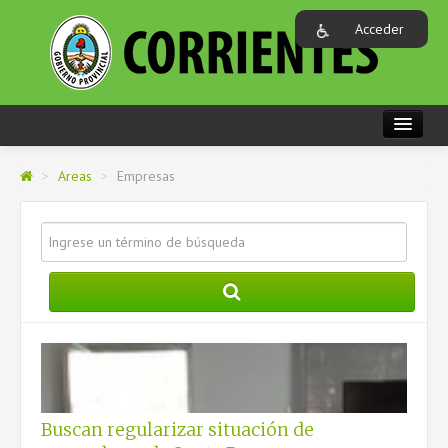
Acceder
PORTADA
>
Areas
>
Empresas
REGIONES
AREAS
GOBIERNO
ORGANISMOS
CARACTERIZACIÓN DE MUNICIPIOS
Buscan regularizar situación de