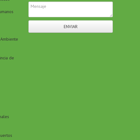
Humanos
ENVIAR
l Ambiente
incia de
nales
Puertos