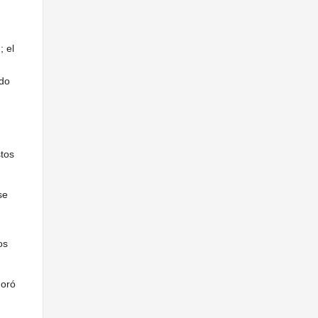
; el
ado
tos
se
os
moró