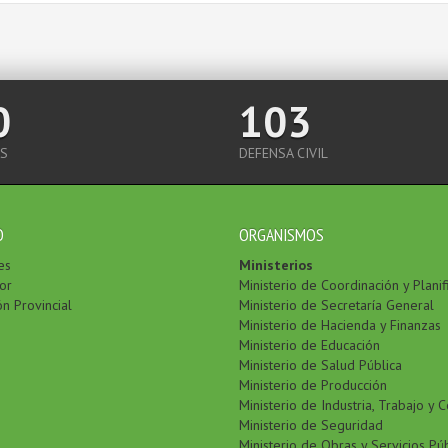
0
103
S
DEFENSA CIVIL
O
ORGANISMOS
es
Ministerios
or
Ministerio de Coordinación y Planif
ón Provincial
Ministerio de Secretaría General
Ministerio de Hacienda y Finanzas
Ministerio de Educación
Ministerio de Salud Pública
Ministerio de Producción
Ministerio de Industria, Trabajo y 
Ministerio de Seguridad
Ministerio de Obras y Servicios Pú