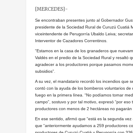
[MERCEDES]-
Se encontraban presentes junto al Gobernador Gusta
presidente de la Sociedad Rural de Curuzú Cuatiá 
viceintendente de Perugorría Ubaldo Leiva; secretar
Interventor de Cazadores Correntinos.
“Estamos en la casa de los granaderos que nuevam
Valdés en el predio de la Sociedad Rural y resaltó 
agradecer a los productores porque pasamos moment
subsidios”.
A su vez, el mandatario recordó los incendios que s
contó con la ayuda de los bomberos voluntarios de d
fuego en la primera línea. “No podíamos tomar med
campo”, sostuvo y por tal motivo, expresó “por e
productores con menos de 2 hectáreas no pagarán im
En ese sentido, afirmó que “está es la segunda v
que “anteriormente ayudamos a 259 productores con
productores de Curuzú Cuatiá y Perugorría con 326