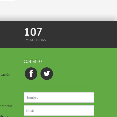
107
EMERGENCIAS
CONTACTO
icación
Comercio
blicos