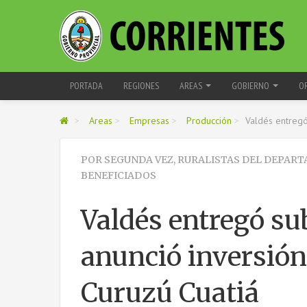
PORTADA
REGIONES
AREAS
GOBIERNO
O
>
Areas
>
Empresas
>
Producción
>
Valdés entregó
POR SEGUNDA VEZ, RURALISTAS DEL DEPAR
BENEFICIADOS
Valdés entregó su
anunció inversión
Curuzú Cuatiá