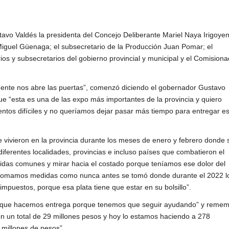
vo Valdés la presidenta del Concejo Deliberante Mariel Naya Irigoyen
Miguel Güenaga; el subsecretario de la Producción Juan Pomar; el
ios y subsecretarios del gobierno provincial y municipal y el Comision
ente nos abre las puertas”, comenzó diciendo el gobernador Gustavo
que “esta es una de las expo más importantes de la provincia y quiero
os difíciles y no queríamos dejar pasar más tiempo para entregar es
e vivieron en la provincia durante los meses de enero y febrero donde 
iferentes localidades, provincias e incluso países que combatieron el
idas comunes y mirar hacia el costado porque teníamos ese dolor del
so tomamos medidas como nunca antes se tomó donde durante el 2022 l
puestos, porque esa plata tiene que estar en su bolsillo”.
ez que hacemos entrega porque tenemos que seguir ayudando” y reme
 un total de 29 millones pesos y hoy lo estamos haciendo a 278
 millones de pesos”.