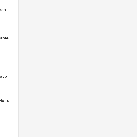
nes.
s
lante
tavo
de la