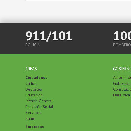
911/101
10
POLICÍA
BOMBERO
AREAS
GOBIERN
Ciudadanos
Autoridad
Cultura
Gobernad
Deportes
Constituci
Educación
Heráldica
Interés General
Previsión Social
Servicios
Salud
Empresas