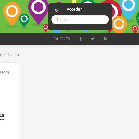
Acceder
CONTACTO
uzú Cuatiá
9 PM
e