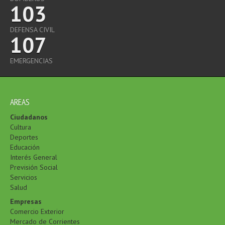
103
DEFENSA CIVIL
107
EMERGENCIAS
AREAS
Ciudadanos
Cultura
Deportes
Educación
Interés General
Previsión Social
Servicios
Salud
Empresas
Comercio Exterior
Mercado de Corrientes