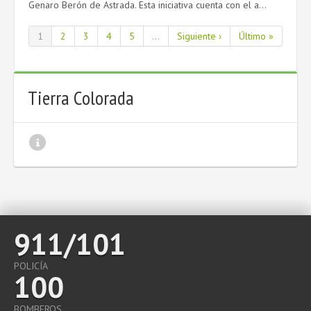
Genaro Berón de Astrada. Esta iniciativa cuenta con el a...
1
2
3
4
5
...
Siguiente ›
Último »
Tierra Colorada
911/101
POLICÍA
100
BOMBEROS