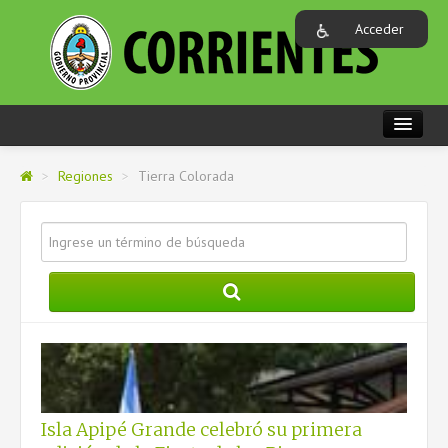
Acceder
PORTADA
>
Regiones
>
Tierra Colorada
REGIONES
AREAS
GOBIERNO
ORGANISMOS
CARACTERIZACIÓN DE MUNICIPIOS
Isla Apipé Grande celebró su primera