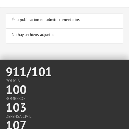
Ésta publicación no admite comentarios
No hay archivos adjuntos
911/101
POLICÍA
100
BOMBEROS
103
DEFENSA CIVIL
107