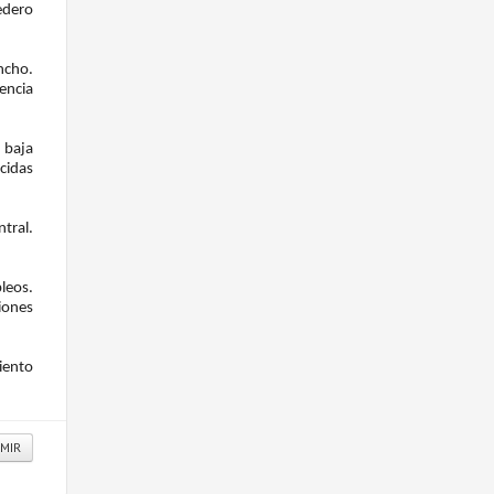
edero
ncho.
encia
 baja
cidas
tral.
leos.
iones
miento
IMIR