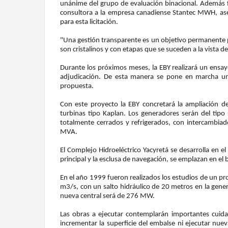
unánime del grupo de evaluación binacional. Además fu
consultora a la empresa canadiense Stantec MWH, aseso
para esta licitación.
"Una gestión transparente es un objetivo permanente pa
son cristalinos y con etapas que se suceden a la vista d
Durante los próximos meses, la EBY realizará un ensayo
adjudicación. De esta manera se pone en marcha un 
propuesta.
Con este proyecto la EBY concretará la ampliación d
turbinas tipo Kaplan. Los generadores serán del tipo si
totalmente cerrados y refrigerados, con intercambiad
MVA.
El Complejo Hidroeléctrico Yacyretá se desarrolla en el
principal y la esclusa de navegación, se emplazan en el b
En el año 1999 fueron realizados los estudios de un pro
m3/s, con un salto hidráulico de 20 metros en la generac
nueva central será de 276 MW.
Las obras a ejecutar contemplarán importantes cuid
incrementar la superficie del embalse ni ejecutar nuev