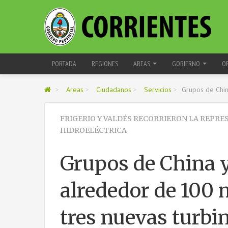
PORTADA
REGIONES
AREAS
GOBIERNO
O
>
Areas
>
Ciudadanos
>
Servicios
>
Grupos de Chin
FRIGERIO Y VALDÉS RECORRIERON LA REPRE
HIDROELÉCTRICA
Grupos de China 
alrededor de 100 
tres nuevas turbi