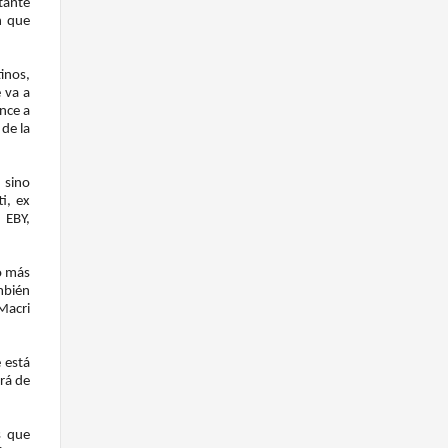
rtante
n que
tinos,
 va a
nce a
 de la
 sino
i, ex
 EBY,
to más
mbién
Macri
 está
ará de
s que