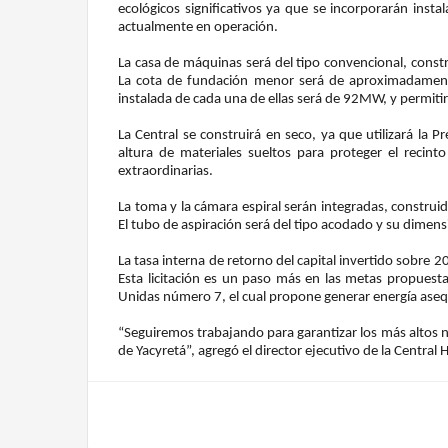
ecológicos significativos ya que se incorporarán insta
actualmente en operación.
La casa de máquinas será del tipo convencional, con
La cota de fundación menor será de aproximadamente
instalada de cada una de ellas será de 92MW, y permit
La Central se construirá en seco, ya que utilizará la 
altura de materiales sueltos para proteger el recint
extraordinarias.
La toma y la cámara espiral serán integradas, construi
El tubo de aspiración será del tipo acodado y su dime
La tasa interna de retorno del capital invertido sobre
Esta licitación es un paso más en las metas propuest
Unidas número 7, el cual propone generar energía aseq
“Seguiremos trabajando para garantizar los más altos ni
de Yacyretá”, agregó el director ejecutivo de la Central H