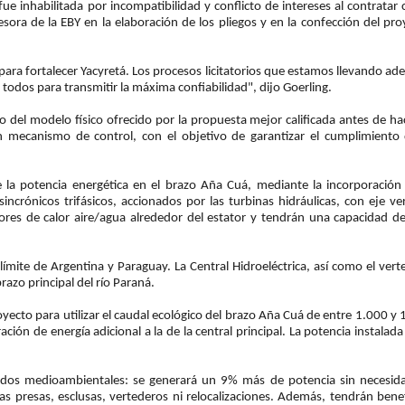
e inhabilitada por incompatibilidad y conflicto de intereses al contratar
ra de la EBY en la elaboración de los pliegos y en la confección del pro
ra fortalecer Yacyretá. Los procesos licitatorios que estamos llevando ade
e todos para transmitir la máxima confiabilidad", dijo Goerling.
 del modelo físico ofrecido por la propuesta mejor calificada antes de hac
mecanismo de control, con el objetivo de garantizar el cumplimiento 
e la potencia energética en el brazo Aña Cuá, mediante la incorporación
ncrónicos trifásicos, accionados por las turbinas hidráulicas, con eje ver
ores de calor aire/agua alrededor del estator y tendrán una capacidad d
 límite de Argentina y Paraguay. La Central Hidroeléctrica, así como el ver
razo principal del río Paraná.
yecto para utilizar el caudal ecológico del brazo Aña Cuá de entre 1.000 y
ión de energía adicional a la de la central principal. La potencia instalada
ados medioambientales: se generará un 9% más de potencia sin necesid
as presas, esclusas, vertederos ni relocalizaciones. Además, tendrán benef