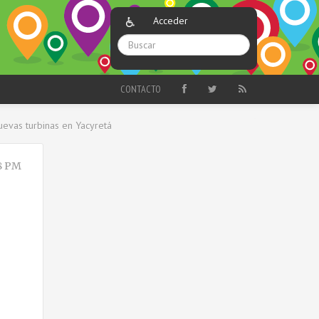
Acceder
CONTACTO
uevas turbinas en Yacyretá
8 PM