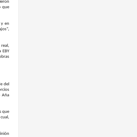
tieron
ó que
 y en
jos”,
real,
a EBY
obras
e del
rcios
o Aña
s que
 cual,
inión