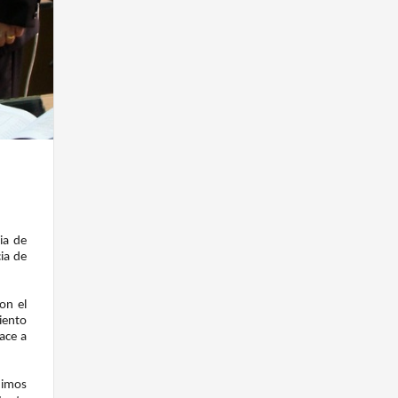
ia de
ia de
on el
iento
hace a
dimos