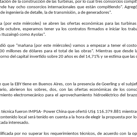
tación de la construcción de las turbinas, por lo cual tres consorcios compi
 donde hay ocho consorcios internacionales que están compitiendo”. Agreg
 de ingeniería de detalle, la de transmisión, a de generadores”.
a (por este miércoles) se abren las ofertas económicas para las turbinas
 de octubre, esperamos tener ya los contratos firmados e iniciar los traba
n Ituzaingó como Ayolas”.
ndió que “mañana (por este miércoles) vamos a empezar a tener el costo 
 millones de dólares para el total de las obras”. Mientras que desde l
orno del capital invertido sobre 20 años es del 14,71% y se estima que las 
 que la EBY tiene en Buenos Aires, con la presencia de Goerling y el subjef
ario, abrieron los sobres, dos, con las ofertas económicas de los conso
pamiento electromecánico para el aprovechamiento hidroeléctrico del braz
apa técnica fueron IMPSA- Power China que ofertó US$ 116.379.881 mientra
tenido local será tenido en cuenta a la hora de elegir la propuesta por lo
 cada interesado.
ficada por no superar los requerimientos técnicos, de acuerdo con la op