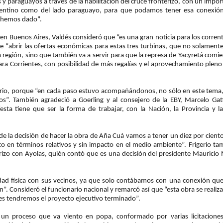
s y paraguayos a través de la habilitación del cruce fronterizo, con un impo
rgentino como del lado paraguayo, para que podamos tener esa conexió
 hemos dado”.
 en Buenos Aires, Valdés consideró que “es una gran noticia para los corren
e “abrir las ofertas económicas para estas tres turbinas, que no solamente
región, sino que también va a servir para que la represa de Yacyretá comie
para Corrientes, con posibilidad de más regalías y el aprovechamiento pleno
gerio, porque “en cada paso estuvo acompañándonos, no sólo en este tema,
s”. También agradeció a Goerling y al consejero de la EBY, Marcelo Gatt
sta tiene que ser la forma de trabajar, con la Nación, la Provincia y la
ir de la decisión de hacer la obra de Aña Cuá vamos a tener un diez por cien
o en términos relativos y sin impacto en el medio ambiente”. Frigerio ta
erizo con Ayolas, quién contó que es una decisión del presidente Mauricio 
idad física con sus vecinos, ya que solo contábamos con una conexión que
. Consideró el funcionario nacional y remarcó así que “esta obra se realiz
s tendremos el proyecto ejecutivo terminado”.
 un proceso que va viento en popa, conformado por varias licitacione