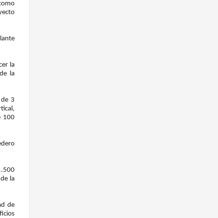
 como
yecto
lante
er la
de la
 de 3
tical,
e 100
tedero
 1.500
 de la
ad de
icios