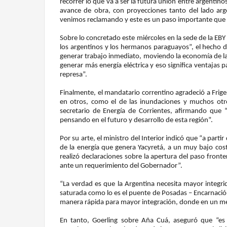
recorrer lo que va a ser la futura unión entre argentino
avance de obra, con proyecciones tanto del lado a
venimos reclamando y este es un paso importante que
Sobre lo concretado este miércoles en la sede de la EBY
los argentinos y los hermanos paraguayos”, el hecho d
generar trabajo inmediato, moviendo la economía de la 
generar más energía eléctrica y eso significa ventajas 
represa”.
Finalmente, el mandatario correntino agradeció a Fri
en otros, como el de las inundaciones y muchos otro
secretario de Energía de Corrientes, afirmando que “e
pensando en el futuro y desarrollo de esta región”.
Por su arte, el ministro del Interior indicó que “a part
de la energía que genera Yacyretá, a un muy bajo cost
realizó declaraciones sobre la apertura del paso front
ante un requerimiento del Gobernador”.
“La verdad es que la Argentina necesita mayor integr
saturada como lo es el puente de Posadas – Encarnación”
manera rápida para mayor integración, donde en un me
En tanto, Goerling sobre Aña Cuá, aseguró que “es