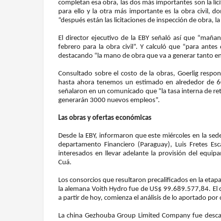
completan esa obra, las dos más importantes son la lici
para ello y la otra más importante es la obra civil,
“después están las licitaciones de inspección de obra, la
El director ejecutivo de la EBY señaló así que “mañan
febrero para la obra civil”. Y calculó que “para antes
destacando “la mano de obra que va a generar tanto e
Consultado sobre el costo de la obras, Goerlig respo
hasta ahora tenemos un estimado en alrededor de 600
señalaron en un comunicado que “la tasa interna de ret
generarán 3000 nuevos empleos”.
Las obras y ofertas económicas
Desde la EBY, informaron que este miércoles en la sede
departamento Financiero (Paraguay), Luis Fretes Esc
interesados en llevar adelante la provisión del equi
Cuá.
Los consorcios que resultaron precalificados en la et
la alemana Voith Hydro fue de US$ 99.689.577,84. El con
a partir de hoy, comienza el análisis de lo aportado por
La china Gezhouba Group Limited Company fue descali