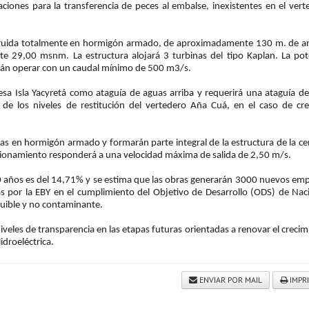
laciones para la transferencia de peces al embalse, inexistentes en el vert
struida totalmente en hormigón armado, de aproximadamente 130 m. de a
 29,00 msnm. La estructura alojará 3 turbinas del tipo Kaplan. La pot
irán operar con un caudal mínimo de 500 m3/s.
Presa Isla Yacyretá como ataguía de aguas arriba y requerirá una ataguía de
o de los niveles de restitución del vertedero Aña Cuá, en el caso de cre
das en hormigón armado y formarán parte integral de la estructura de la cen
nsionamiento responderá a una velocidad máxima de salida de 2,50 m/s.
 20 años es del 14,71% y se estima que las obras generarán 3000 nuevos emp
as por la EBY en el cumplimiento del Objetivo de Desarrollo (ODS) de Nac
uible y no contaminante.
veles de transparencia en las etapas futuras orientadas a renovar el creci
idroeléctrica.
ENVIAR POR MAIL
IMPR