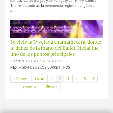
por Luiz Carlos Borges y de Paraguay por Jimmy Alfonso
Trío, reforzando así la pertenencia regional del género,
pe...
Se vivió la 5° velada chamamecera, donde
la danza de la mano del Ballet Oficial fue
uno de los puntos principales
CORRIENTES
Hace más de 4 años
FIESTA GRANDE DE LOS CORRENTINOS
« Primero
‹ Atrás
1
2
3
4
5
6
...
Siguiente ›
Último »