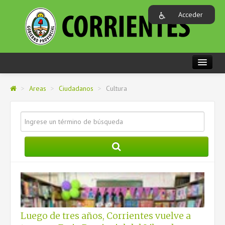
Acceder
PORTADA
>
Areas
>
Ciudadanos
>
Cultura
REGIONES
AREAS
GOBIERNO
ORGANISMOS
CARACTERIZACIÓN DE MUNICIPIOS
Luego de tres años, Corrientes vuelve a