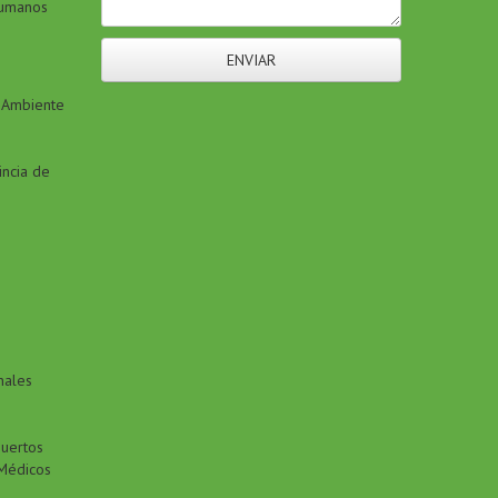
Humanos
ENVIAR
l Ambiente
incia de
nales
Puertos
 Médicos