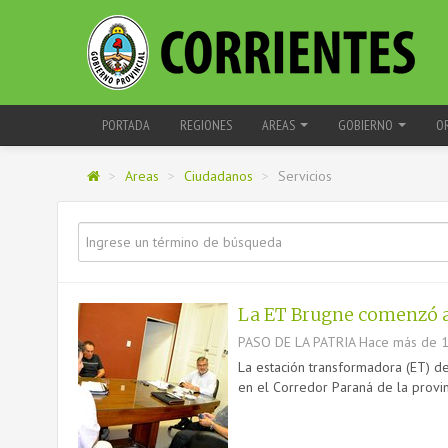
PORTADA
REGIONES
AREAS
GOBIERNO
O
>
Areas
>
Ciudadanos
>
Servicios
La ET Brugne comenzó a 
PASO DE LA PATRIA
Hace más de 1
La estación transformadora (ET) de
en el Corredor Paraná de la provinc