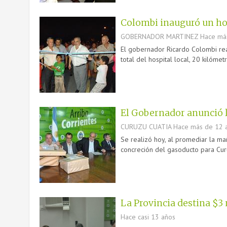
Colombi inauguró un hos
GOBERNADOR MARTINEZ
Hace má
El gobernador Ricardo Colombi real
total del hospital local, 20 kilóme
El Gobernador anunció l
CURUZU CUATIA
Hace más de 12 
Se realizó hoy, al promediar la mañ
concreción del gasoducto para Curu
La Provincia destina $3 
Hace casi 13 años