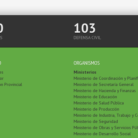
0
103
S
DEFENSA CIVIL
O
ORGANISMOS
es
Ministerios
or
Ministerio de Coordinación y Planif
ón Provincial
Ministerio de Secretaría General
Ministerio de Hacienda y Finanzas
Ministerio de Educación
Ministerio de Salud Pública
Ministerio de Producción
Ministerio de Industria, Trabajo y 
Ministerio de Seguridad
Ministerio de Obras y Servicios Pú
Ministerio de Desarrollo Social