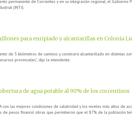
ento permanente de Corrientes y en su integración regional, el Gobierno P
ustrial (INTI).
illones para enripiado y alcantarillas en Colonia Li
nto de 5 kilómetros de caminos y construirá alcantarillado en distintas zo
cursos provinciales”, dijo la intendente.
cobertura de agua potable al 90% de los correntinos
EA con las mejores condiciones de salubridad y los niveles más altos de acc
es de pesos financió obras que permitieron que el 87% de la población te