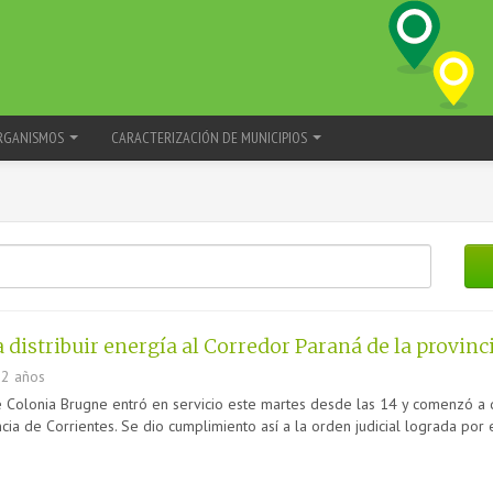
RGANISMOS
CARACTERIZACIÓN DE MUNICIPIOS
distribuir energía al Corredor Paraná de la provinc
2 años
 Colonia Brugne entró en servicio este martes desde las 14 y comenzó a dis
ia de Corrientes. Se dio cumplimiento así a la orden judicial lograda por e