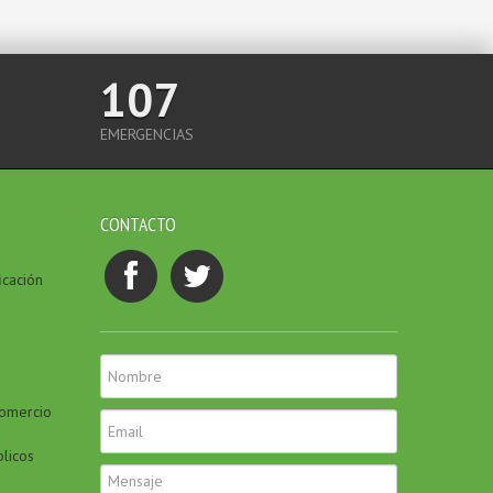
107
EMERGENCIAS
CONTACTO
icación
Comercio
blicos