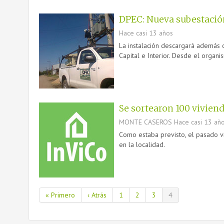
DPEC: Nueva subestación 
Hace casi 13 años
La instalación descargará además ot
Capital e Interior. Desde el organ
Se sortearon 100 vivien
MONTE CASEROS
Hace casi 13 añ
Como estaba previsto, el pasado vi
en la localidad.
« Primero
‹ Atrás
1
2
3
4